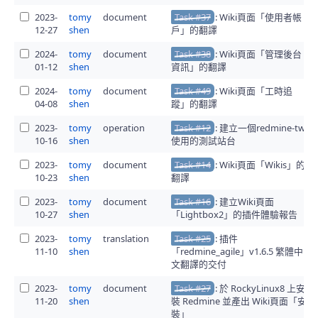
2023-
tomy
document
Task #37
: Wiki頁面「使用者帳
12-27
shen
戶」的翻譯
2024-
tomy
document
Task #38
: Wiki頁面「管理後台
01-12
shen
資訊」的翻譯
2024-
tomy
document
Task #49
: Wiki頁面「工時追
04-08
shen
蹤」的翻譯
2023-
tomy
operation
Task #12
: 建立一個redmine-tw
10-16
shen
使用的測試站台
2023-
tomy
document
Task #14
: Wiki頁面「Wikis」的
10-23
shen
翻譯
2023-
tomy
document
Task #16
: 建立Wiki頁面
10-27
shen
「Lightbox2」的插件體驗報告
2023-
tomy
translation
Task #25
: 插件
11-10
shen
「redmine_agile」v1.6.5 繁體中
文翻譯的交付
2023-
tomy
document
Task #27
: 於 RockyLinux8 上安
11-20
shen
裝 Redmine 並產出 Wiki頁面「安
裝」