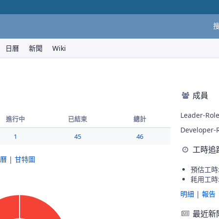
日曆
新聞
Wiki
成員
Leader-Role
進行中
已結束
總計
Developer-R
1
45
46
工時追
曆
|
甘特圖
預估工時: 
耗用工時: 
明細
|
報告
最近新