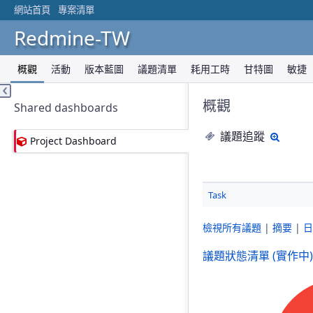
網站首頁
專案清單
Redmine-TW
概觀
活動
版本藍圖
議題清單
耗用工時
甘特圖
敏捷
概觀
Shared dashboards
議題追蹤
明細
Project Dashboard
Task
檢視所有議題
|
摘要
|
日
議題狀態清單 (實作中)