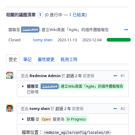
相關的議題清單
(
0 進行中
—
1 已結束
)
1
關聯至
Task #24
: 建立Wiki頁面「Agile」的插件體驗報告
動
Closed
tomy shen
2023-11-13
2023-12-04
歷史
筆記
屬性變更
耗用工時
是由
Redmine Admin
於
超過 2 年
前更新
#1
動作
關聯至
Task #24
: 建立Wiki頁面「Agile」的插件體驗報告
已新增
是由
tomy shen
於
超過 2 年
前更新
#2
動作
狀態
從
變更為
Open
In Progress
檔案位置：
redmine_agile/config/locales/zh-