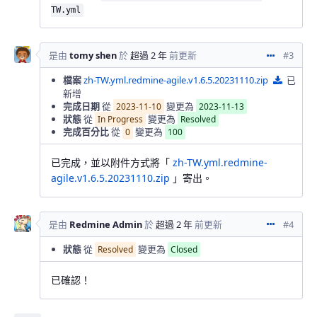
TW.yml
是由
tomy shen
於
超過 2 年
前更新
#3
動作
檔案
zh-TW.yml.redmine-agile.v1.6.5.20231110.zip
已
zh-TW.yml.
新增
完成日期
從
變更為
2023-11-10
2023-11-13
狀態
從
變更為
In Progress
Resolved
完成百分比
從
變更為
0
100
已完成，並以附件方式將「
zh-TW.yml.redmine-
agile.v1.6.5.20231110.zip
」寄出。
是由
Redmine Admin
於
超過 2 年
前更新
#4
動作
狀態
從
變更為
Resolved
Closed
已確認！