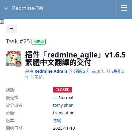
Redmine-TW
動作
Task #25
已結束
插件「redmine_agile」v1.6.5
繁體中文翻譯的交付
是由
Redmine Admin
於
超過 2 年
前加入. 於
超過 2
年
前更新.
狀態:
CLOSED
優先權:
Normal
被分派者:
tomy shen
分類:
translation
版本:
青銅
開始日期:
2023-11-10