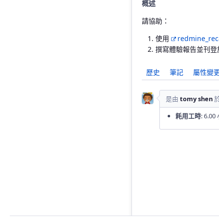
概述
請協助：
使用
redmine_rec
撰寫體驗報告並刊登於 Redm
歷史
筆記
屬性變
是由
tomy shen
耗用工時
: 6.0