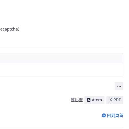
Recaptcha）
動作
匯出至
Atom
PDF
回到頁首