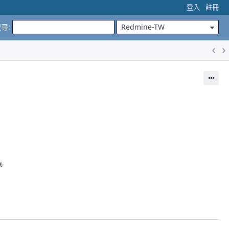
登入
註冊
搜尋
:
Redmine-TW
動作
%