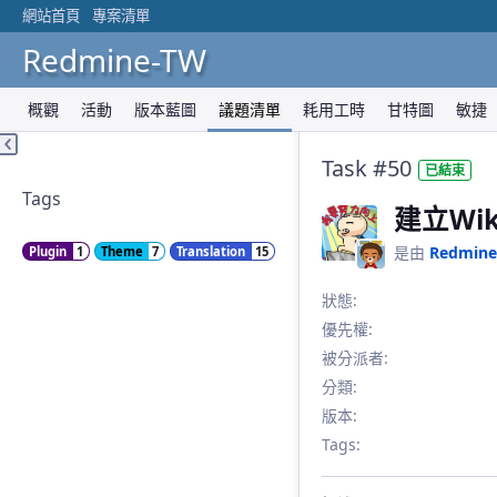
網站首頁
專案清單
Redmine-TW
概觀
活動
版本藍圖
議題清單
耗用工時
甘特圖
敏捷
Task #50
已結束
Tags
建立Wi
是由
Redmine
Plugin
1
Theme
7
Translation
15
狀態:
優先權:
被分派者:
分類:
版本:
Tags: