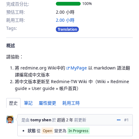
完成百分比:
100%
預估工時:
2.00 小時
耗用工時:
2.00 小時
Tags:
Translation
概述
請協助：
將 redmine.org Wiki中的
MyPage
以 markdown 語法翻
譯編寫成中文版本
將中文版本更新至 Redmine-TW Wiki 中（Wiki » Redmine
guide » User guide » 帳戶首頁）
歷史
筆記
屬性變更
耗用工時
是由
tomy shen
於
超過 2 年
前更新
#1
動作
狀態
從
變更為
Open
In Progress