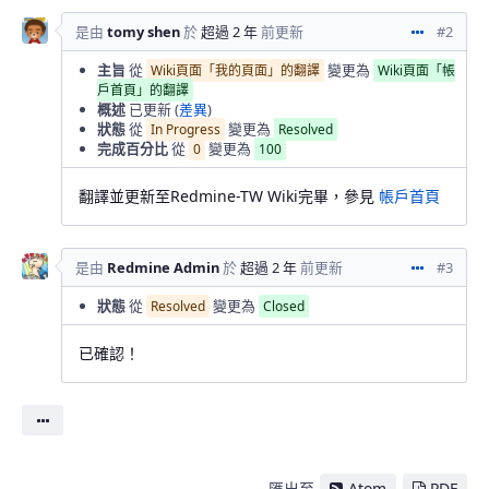
是由
tomy shen
於
超過 2 年
前更新
#2
動作
主旨
從
變更為
Wiki頁面「我的頁面」的翻譯
Wiki頁面「帳
戶首頁」的翻譯
概述
已更新 (
差異
)
狀態
從
變更為
In Progress
Resolved
完成百分比
從
變更為
0
100
翻譯並更新至Redmine-TW Wiki完畢，參見
帳戶首頁
是由
Redmine Admin
於
超過 2 年
前更新
#3
動作
狀態
從
變更為
Resolved
Closed
已確認！
動作
匯出至
Atom
PDF