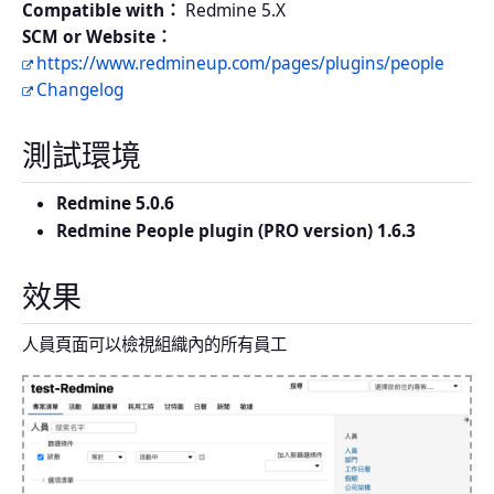
Compatible with：
Redmine 5.X
SCM or Website：
https://www.redmineup.com/pages/plugins/people
Changelog
測試環境
Redmine 5.0.6
Redmine People plugin (PRO version) 1.6.3
效果
人員頁面可以檢視組織內的所有員工