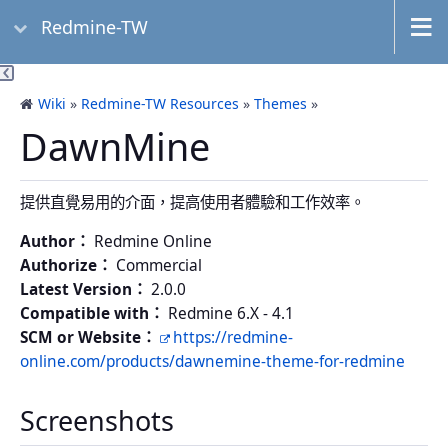
Redmine-TW
Wiki
»
Redmine-TW Resources
»
Themes
»
DawnMine
提供直覺易用的介面，提高使用者體驗和工作效率。
Author：
Redmine Online
Authorize：
Commercial
Latest Version：
2.0.0
Compatible with：
Redmine 6.X - 4.1
SCM or Website：
https://redmine-
online.com/products/dawnemine-theme-for-redmine
Screenshots