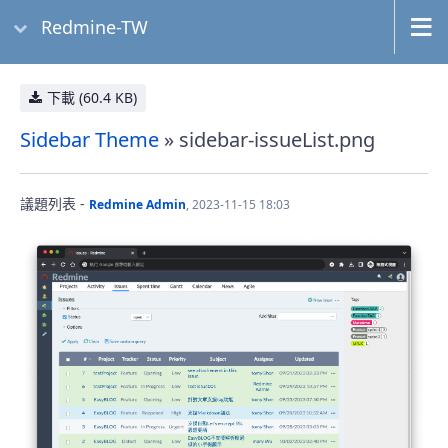
Redmine-TW
下載 (60.4 KB)
Sidebar Theme
» sidebar-issueList.png
議題列表 -
Redmine Admin
, 2023-11-15 18:03