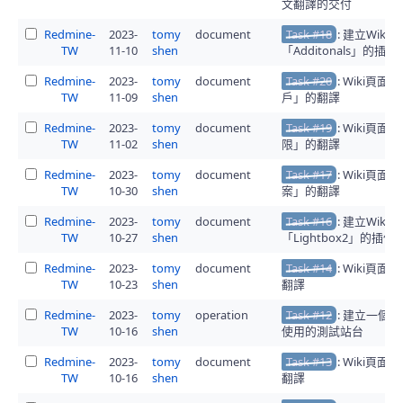
文翻譯的交付
Redmine-
2023-
tomy
document
Task #18
: 建立Wiki
TW
11-10
shen
「Additonals」的插
Redmine-
2023-
tomy
document
Task #20
: Wiki頁面
TW
11-09
shen
戶」的翻譯
Redmine-
2023-
tomy
document
Task #19
: Wiki頁
TW
11-02
shen
限」的翻譯
Redmine-
2023-
tomy
document
Task #17
: Wiki頁面
TW
10-30
shen
案」的翻譯
Redmine-
2023-
tomy
document
Task #16
: 建立Wiki
TW
10-27
shen
「Lightbox2」的插
Redmine-
2023-
tomy
document
Task #14
: Wiki頁面「
TW
10-23
shen
翻譯
Redmine-
2023-
tomy
operation
Task #12
: 建立一個red
TW
10-16
shen
使用的測試站台
Redmine-
2023-
tomy
document
Task #13
: Wiki頁
TW
10-16
shen
翻譯