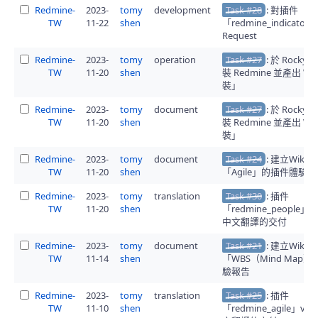
Redmine-
2023-
tomy
development
Task #28
: 對插件
TW
11-22
shen
「redmine_indicator
Request
Redmine-
2023-
tomy
operation
Task #27
: 於 RockyL
TW
11-20
shen
裝 Redmine 並產出 W
裝」
Redmine-
2023-
tomy
document
Task #27
: 於 RockyL
TW
11-20
shen
裝 Redmine 並產出 W
裝」
Redmine-
2023-
tomy
document
Task #24
: 建立Wiki
TW
11-20
shen
「Agile」的插件體驗
Redmine-
2023-
tomy
translation
Task #30
: 插件
TW
11-20
shen
「redmine_people」v1
中文翻譯的交付
Redmine-
2023-
tomy
document
Task #21
: 建立Wiki
TW
11-14
shen
「WBS（Mind Map
驗報告
Redmine-
2023-
tomy
translation
Task #25
: 插件
TW
11-10
shen
「redmine_agile」v1.