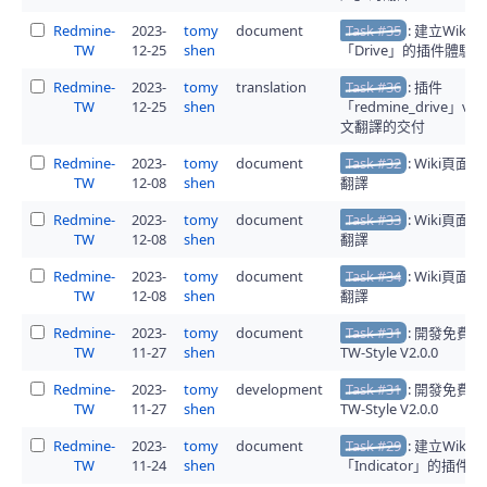
Redmine-
2023-
tomy
document
Task #35
: 建立Wiki
TW
12-25
shen
「Drive」的插件體驗
Redmine-
2023-
tomy
translation
Task #36
: 插件
TW
12-25
shen
「redmine_drive」v1
文翻譯的交付
Redmine-
2023-
tomy
document
Task #32
: Wiki頁
TW
12-08
shen
翻譯
Redmine-
2023-
tomy
document
Task #33
: Wiki頁
TW
12-08
shen
翻譯
Redmine-
2023-
tomy
document
Task #34
: Wiki頁
TW
12-08
shen
翻譯
Redmine-
2023-
tomy
document
Task #31
: 開發免費
TW
11-27
shen
TW-Style V2.0.0
Redmine-
2023-
tomy
development
Task #31
: 開發免費
TW
11-27
shen
TW-Style V2.0.0
Redmine-
2023-
tomy
document
Task #29
: 建立Wiki
TW
11-24
shen
「Indicator」的插件