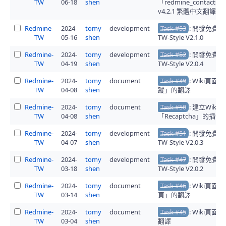
TW
06-18
shen
「redmine_contacts_
v4.2.1 繁體中文翻譯的
Redmine-
2024-
tomy
development
Task #53
: 開發免費
TW
05-16
shen
TW-Style V2.1.0
Redmine-
2024-
tomy
development
Task #52
: 開發免費
TW
04-19
shen
TW-Style V2.0.4
Redmine-
2024-
tomy
document
Task #49
: Wiki頁面
TW
04-08
shen
蹤」的翻譯
Redmine-
2024-
tomy
document
Task #50
: 建立Wiki
TW
04-08
shen
「Recaptcha」的插
Redmine-
2024-
tomy
development
Task #51
: 開發免費
TW
04-07
shen
TW-Style V2.0.3
Redmine-
2024-
tomy
development
Task #47
: 開發免費
TW
03-18
shen
TW-Style V2.0.2
Redmine-
2024-
tomy
document
Task #46
: Wiki頁面
TW
03-14
shen
頁」的翻譯
Redmine-
2024-
tomy
document
Task #45
: Wiki頁
TW
03-04
shen
翻譯