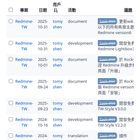
用戶
專案
日期
活動
議題
Redmine-
2025-
tomy
document
Task #59
: 更新wiki頁
TW
10-31
shen
以下的所有佈景主題以
Redmine version6
Redmine-
2025-
tomy
development
Task #60
: 開發免費
TW
10-31
shen
Redmine Lightbox3
Redmine-
2025-
tomy
document
Task #58
: 於 RockyL
TW
10-01
shen
證 Redmine 升級步驟並
頁面「升級」
Redmine-
2025-
tomy
document
Task #57
: 於 RockyL
TW
09-24
shen
裝 Redmine version6
頁面「安裝」
Redmine-
2025-
tomy
development
Task #56
: 開發免費
TW
09-23
shen
TW-Style V3.0.0
Redmine-
2024-
tomy
development
Task #55
: 開發免費
TW
10-16
shen
TW-Style V2.2.0
Redmine-
2024-
tomy
translation
Task #54
: 插件