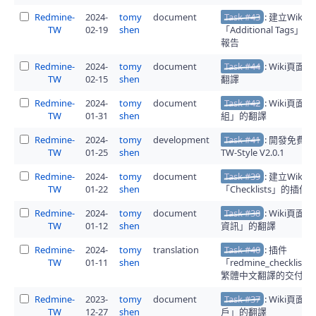
Redmine-
2024-
tomy
document
Task #43
: 建立Wiki
TW
02-19
shen
「Additional Tags
報告
Redmine-
2024-
tomy
document
Task #44
: Wiki頁
TW
02-15
shen
翻譯
Redmine-
2024-
tomy
document
Task #42
: Wiki頁面
TW
01-31
shen
組」的翻譯
Redmine-
2024-
tomy
development
Task #41
: 開發免費
TW
01-25
shen
TW-Style V2.0.1
Redmine-
2024-
tomy
document
Task #39
: 建立Wiki
TW
01-22
shen
「Checklists」的插
Redmine-
2024-
tomy
document
Task #38
: Wiki頁
TW
01-12
shen
資訊」的翻譯
Redmine-
2024-
tomy
translation
Task #40
: 插件
TW
01-11
shen
「redmine_checklists」
繁體中文翻譯的交付
Redmine-
2023-
tomy
document
Task #37
: Wiki頁
TW
12-27
shen
戶」的翻譯