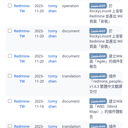
Redmine-
2023-
tomy
operation
Task #27
: 於
TW
11-20
shen
RockyLinux8 上安裝
Redmine 並產出 Wiki
頁面「安裝」
Redmine-
2023-
tomy
document
Task #27
: 於
TW
11-20
shen
RockyLinux8 上安裝
Redmine 並產出 Wiki
頁面「安裝」
Redmine-
2023-
tomy
document
Task #24
: 建立Wiki頁
TW
11-20
shen
面「Agile」的插件體驗
報告
Redmine-
2023-
tomy
translation
Task #30
: 插件
TW
11-20
shen
「redmine_people」
v1.6.3 繁體中文翻譯的
交付
Redmine-
2023-
tomy
document
Task #21
: 建立Wiki頁
TW
11-14
shen
面「WBS（Mind
Map）」的插件體驗報
告
Redmine-
2023-
tomy
translation
Task #25
: 插件