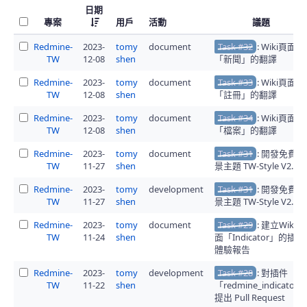
日期
專案
用戶
活動
議題
Redmine-
2023-
tomy
document
Task #32
: Wiki頁面
TW
12-08
shen
「新聞」的翻譯
Redmine-
2023-
tomy
document
Task #33
: Wiki頁面
TW
12-08
shen
「註冊」的翻譯
Redmine-
2023-
tomy
document
Task #34
: Wiki頁面
TW
12-08
shen
「檔案」的翻譯
Redmine-
2023-
tomy
document
Task #31
: 開發免費佈
TW
11-27
shen
景主題 TW-Style V2.0.0
Redmine-
2023-
tomy
development
Task #31
: 開發免費佈
TW
11-27
shen
景主題 TW-Style V2.0.0
Redmine-
2023-
tomy
document
Task #29
: 建立Wiki頁
TW
11-24
shen
面「Indicator」的插件
體驗報告
Redmine-
2023-
tomy
development
Task #28
: 對插件
TW
11-22
shen
「redmine_indicator」
提出 Pull Request