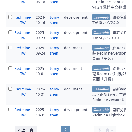
TW
06-18
shen
「redmine_contacts_
v4.2.1 繁體中文翻譯的
Redmine-
2024-
tomy
development
Task #55
: 開發免費
TW
10-16
shen
TW-Style V2.2.0
Redmine-
2025-
tomy
development
Task #56
: 開發免費
TW
09-23
shen
TW-Style V3.0.0
Redmine-
2025-
tomy
document
Task #57
: 於 RockyL
TW
09-24
shen
裝 Redmine version6
頁面「安裝」
Redmine-
2025-
tomy
document
Task #58
: 於 RockyL
TW
10-01
shen
證 Redmine 升級步驟並
頁面「升級」
Redmine-
2025-
tomy
document
Task #59
: 更新wiki頁
TW
10-31
shen
以下的所有佈景主題以
Redmine version6
Redmine-
2025-
tomy
development
Task #60
: 開發免費
TW
10-31
shen
Redmine Lightbox3
« 上一頁
2
下一頁 »