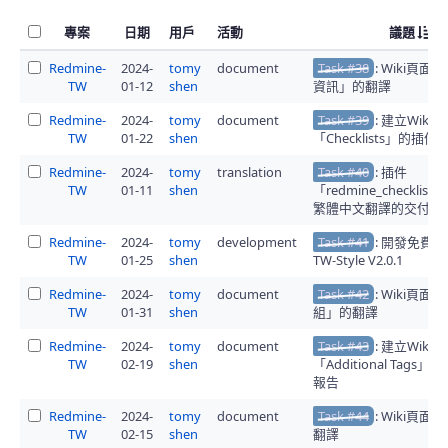
專案
日期
用戶
活動
議題
Redmine-
2024-
tomy
document
Task #38
: Wiki頁
TW
01-12
shen
資訊」的翻譯
Redmine-
2024-
tomy
document
Task #39
: 建立Wiki
TW
01-22
shen
「Checklists」的插
Redmine-
2024-
tomy
translation
Task #40
: 插件
TW
01-11
shen
「redmine_checklists」
繁體中文翻譯的交付
Redmine-
2024-
tomy
development
Task #41
: 開發免費
TW
01-25
shen
TW-Style V2.0.1
Redmine-
2024-
tomy
document
Task #42
: Wiki頁面
TW
01-31
shen
組」的翻譯
Redmine-
2024-
tomy
document
Task #43
: 建立Wiki
TW
02-19
shen
「Additional Tags
報告
Redmine-
2024-
tomy
document
Task #44
: Wiki頁
TW
02-15
shen
翻譯