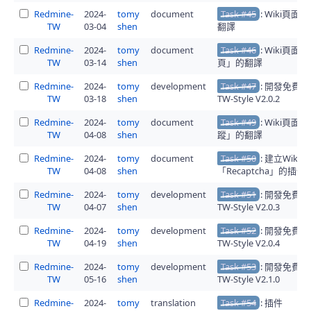
Redmine-
2024-
tomy
document
Task #45
: Wiki頁
TW
03-04
shen
翻譯
Redmine-
2024-
tomy
document
Task #46
: Wiki頁面
TW
03-14
shen
頁」的翻譯
Redmine-
2024-
tomy
development
Task #47
: 開發免費
TW
03-18
shen
TW-Style V2.0.2
Redmine-
2024-
tomy
document
Task #49
: Wiki頁面
TW
04-08
shen
蹤」的翻譯
Redmine-
2024-
tomy
document
Task #50
: 建立Wiki
TW
04-08
shen
「Recaptcha」的插
Redmine-
2024-
tomy
development
Task #51
: 開發免費
TW
04-07
shen
TW-Style V2.0.3
Redmine-
2024-
tomy
development
Task #52
: 開發免費
TW
04-19
shen
TW-Style V2.0.4
Redmine-
2024-
tomy
development
Task #53
: 開發免費
TW
05-16
shen
TW-Style V2.1.0
Redmine-
2024-
tomy
translation
Task #54
: 插件