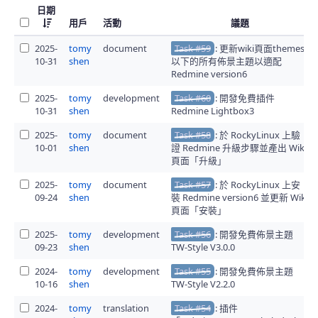
日期
用戶
活動
議題
2025-
tomy
document
Task #59
: 更新wiki頁面themes
10-31
shen
以下的所有佈景主題以適配
Redmine version6
2025-
tomy
development
Task #60
: 開發免費插件
10-31
shen
Redmine Lightbox3
2025-
tomy
document
Task #58
: 於 RockyLinux 上驗
10-01
shen
證 Redmine 升級步驟並產出 Wiki
頁面「升級」
2025-
tomy
document
Task #57
: 於 RockyLinux 上安
09-24
shen
裝 Redmine version6 並更新 Wiki
頁面「安裝」
2025-
tomy
development
Task #56
: 開發免費佈景主題
09-23
shen
TW-Style V3.0.0
2024-
tomy
development
Task #55
: 開發免費佈景主題
10-16
shen
TW-Style V2.2.0
2024-
tomy
translation
Task #54
: 插件